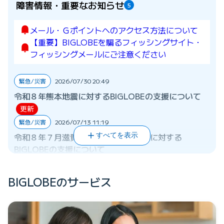
障害情報・重要なお知らせ
5
メール・Ｇポイントへのアクセス方法について
【重要】BIGLOBEを騙るフィッシングサイト・
フィッシングメールにご注意ください
緊急/災害
2026/07/30 20:49
令和８年熊本地震に対するBIGLOBEの支援について
更新
緊急/災害
2026/07/13 11:19
令和８年７月滋賀県甲賀市の土砂崩れに対する
すべてを表示
BIGLOBEの支援について
緊急/災害
2026/06/24 19:29
令和８年６月24日からの大雨に伴う災害に対する
BIGLOBEのサービス
BIGLOBEの支援について